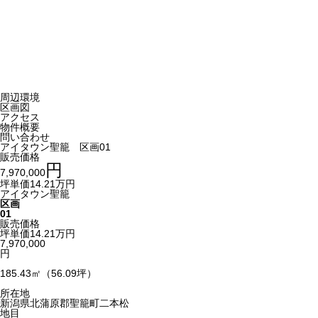
周辺環境
区画図
アクセス
物件概要
問い合わせ
アイタウン聖籠 区画01
販売価格
円
7,970,000
坪単価14.21万円
アイタウン聖籠
区画
01
販売価格
坪単価14.21万円
7,970,000
円
185.43㎡（56.09坪）
所在地
新潟県北蒲原郡聖籠町二本松
地目