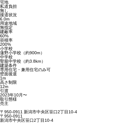
宅地
私道負担
無し
接道状況
6.0m
用途地域
無指定
建蔽率
60%
容積率
200%
小学校
蓮野小学校（約900m）
中学校
聖籠中学校（約3.8km）
建築条件
専用住宅・兼用住宅のみ可
壁面後退
1m
高さ制限
12m
引渡
2023年10月〜
取引態様
売主
〒950-0911 新潟市中央区笹口2丁目10-4
〒950-0911
新潟市中央区笹口2丁目10-4